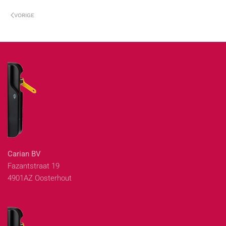
VORIGE
Carian BV
Fazantstraat 19
4901AZ Oosterhout