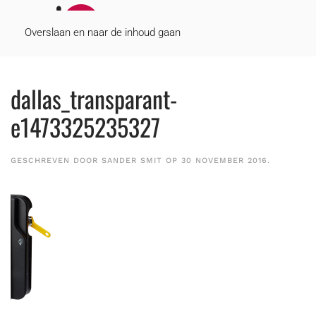
MENU
Overslaan en naar de inhoud gaan
dallas_transparant-
e1473325235327
GESCHREVEN DOOR
SANDER SMIT
OP
30 NOVEMBER 2016
.