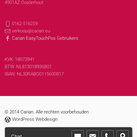
4901AZ Oosterhout
0162-516259
verkoop@carian.eu
Carian EasyTouchPos Gebruikers
KVK: 18073941
BTW: NL813018936B01
IBAN: NL30RABO0115600817
© 2014 Carian. Alle rechten voorbehouden
WordPress Webdesign
Chat