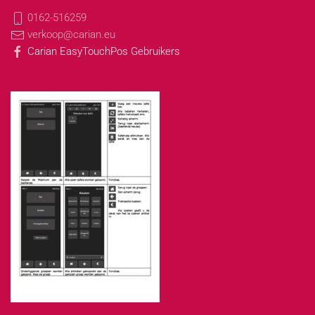
0162-516259
verkoop@carian.eu
Carian EasyTouchPos Gebruikers