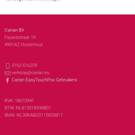
Carian BV
Fazantstraat 19
4901AZ Oosterhout
0162-516259
verkoop@carian.eu
Carian EasyTouchPos Gebruikers
KVK: 18073941
BTW: NL813018936B01
IBAN: NL30RABO0115600817