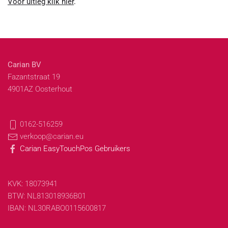
Voor uitleg klik hier
.
Carian BV
Fazantstraat 19
4901AZ Oosterhout
0162-516259
verkoop@carian.eu
Carian EasyTouchPos Gebruikers
KVK: 18073941
BTW: NL813018936B01
IBAN: NL30RABO0115600817