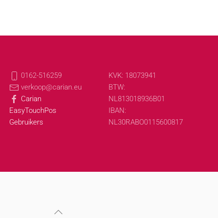
0162-516259
KVK: 18073941
verkoop@carian.eu
BTW:
Carian
NL813018936B01
EasyTouchPos
IBAN:
Gebruikers
NL30RABO0115600817