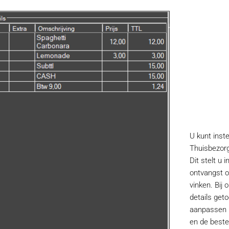
U kunt inste
Thuisbezorg
Dit stelt u 
ontvangst o
vinken. Bij
details geto
aanpassen i
en de beste