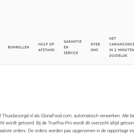
HET
GARANTIE
HULP OP
OVER
CARIANCONC
BONROLLEN
EN
AFSTAND
ONS
IN 2 MINUTE
SERVICE
DUIDELIJK
 Thuisbezorgd.nl als GloriaFood.com. automatisch verwerken. Alle be
cht wordt getoond. Bij de TruePos-Pro wordt dit overzicht altijd geto
plaatste orders. De orders worden pas opgenomen in de rapportage ind