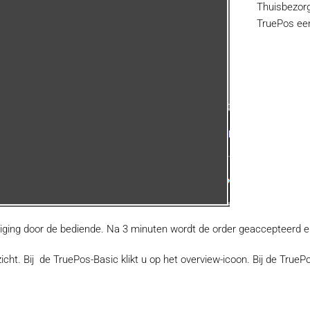
Thuisbezorg
TruePos een
ging door de bediende. Na 3 minuten wordt de order geaccepteerd e
ht. Bij de TruePos-Basic klikt u op het overview-icoon. Bij de TruePos