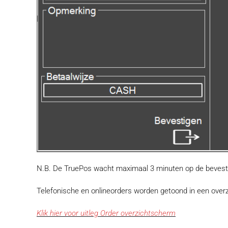
N.B. De TruePos wacht maximaal 3 minuten op de bevesti
Telefonische en onlineorders worden getoond in een overzic
Klik hier voor uitleg Order overzichtscherm