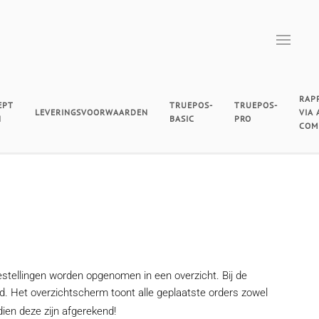
RAP
EPT
TRUEPOS-
TRUEPOS-
LEVERINGSVOORWAARDEN
VIA
N
BASIC
PRO
COM
stellingen worden opgenomen in een overzicht. Bij de
ond. Het overzichtscherm toont alle geplaatste orders zowel
ien deze zijn afgerekend!