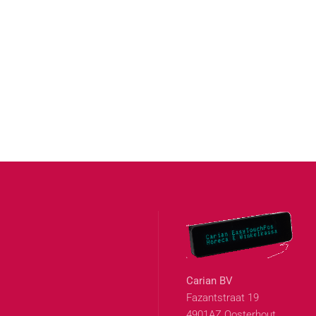
Carian BV
Fazantstraat 19
4901AZ Oosterhout