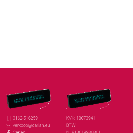
0162-516259
KVK: 18073941
verkoop@carian.eu
BTW:
Carian
NL813018936B01