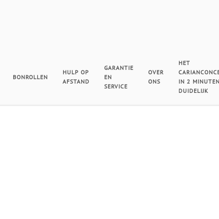
HET
GARANTIE
HULP OP
OVER
CARIANCONC
BONROLLEN
EN
AFSTAND
ONS
IN 2 MINUTE
SERVICE
DUIDELIJK