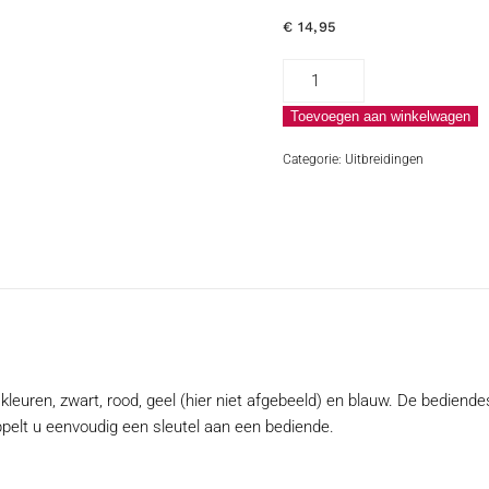
€
14,95
Bediendesleutel
aantal
Toevoegen aan winkelwagen
Categorie:
Uitbreidingen
leuren, zwart, rood, geel (hier niet afgebeeld) en blauw. De bediende
pelt u eenvoudig een sleutel aan een bediende.