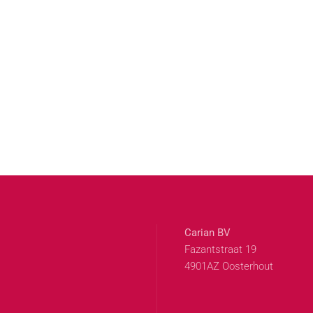
Carian BV
Fazantstraat 19
4901AZ Oosterhout