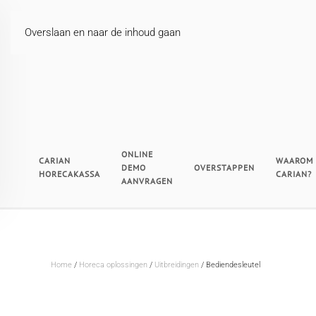
Overslaan en naar de inhoud gaan
ONLINE
CARIAN
WAAROM
DEMO
OVERSTAPPEN
HORECAKASSA
CARIAN?
AANVRAGEN
Home
/
Horeca oplossingen
/
Uitbreidingen
/ Bediendesleutel