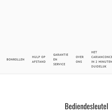
HET
GARANTIE
HULP OP
OVER
CARIANCONC
BONROLLEN
EN
AFSTAND
ONS
IN 2 MINUTE
SERVICE
DUIDELIJK
Bediendesleutel