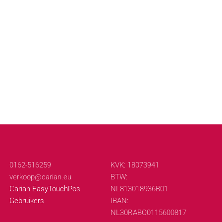
0162-516259
KVK: 18073941
verkoop@carian.eu
BTW:
Carian EasyTouchPos
NL813018936B01
Gebruikers
IBAN:
NL30RABO0115600817