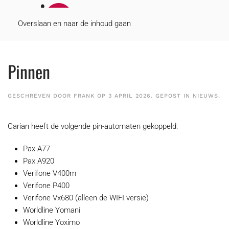
MENU
Overslaan en naar de inhoud gaan
Pinnen
GESCHREVEN DOOR
FRANK
OP
3 APRIL 2026
. GEPOST IN
NIEUWS
.
Carian heeft de volgende pin-automaten gekoppeld:
Pax A77
Pax A920
Verifone V400m
Verifone P400
Verifone Vx680 (alleen de WIFI versie)
Worldline Yomani
Worldline Yoximo