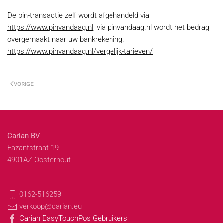
De pin-transactie zelf wordt afgehandeld via
https://www.pinvandaag.nl
, via pinvandaag.nl wordt het bedrag
overgemaakt naar uw bankrekening.
https://www.pinvandaag.nl/vergelijk-tarieven/
VORIGE
Carian BV
Fazantstraat 19
4901AZ Oosterhout
0162-516259
verkoop@carian.eu
Carian EasyTouchPos Gebruikers