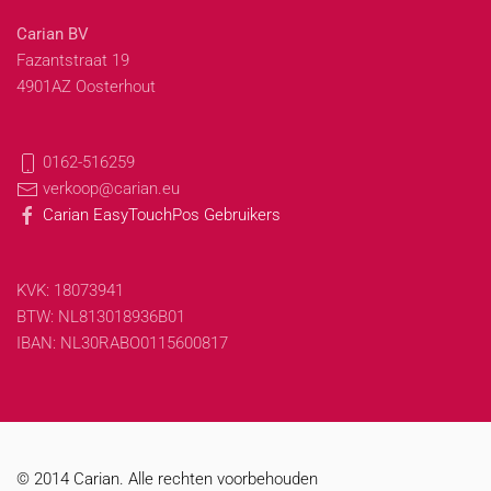
Carian BV
Fazantstraat 19
4901AZ Oosterhout
0162-516259
verkoop@carian.eu
Carian EasyTouchPos Gebruikers
KVK: 18073941
BTW: NL813018936B01
IBAN: NL30RABO0115600817
© 2014 Carian. Alle rechten voorbehouden