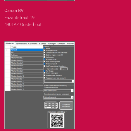
Carian BV
Fazantstraat 19
4901AZ Oosterhout