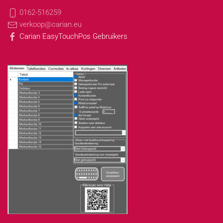
0162-516259
verkoop@carian.eu
Carian EasyTouchPos Gebruikers