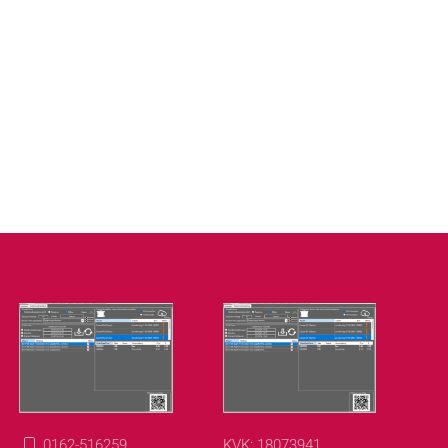
0162-516259
KVK: 18073941