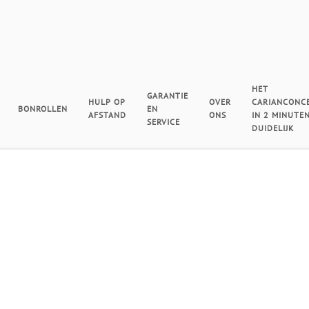
HET
GARANTIE
HULP OP
OVER
CARIANCONC
BONROLLEN
EN
AFSTAND
ONS
IN 2 MINUTE
SERVICE
DUIDELIJK