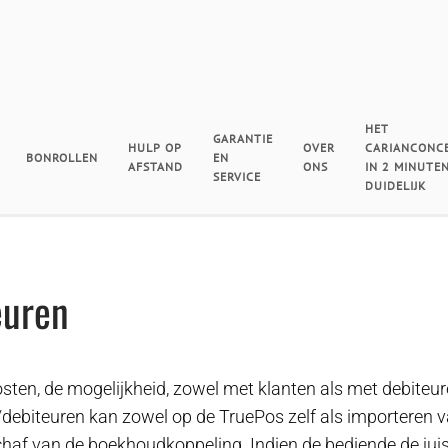
HET
GARANTIE
HULP OP
OVER
CARIANCONC
BONROLLEN
EN
AFSTAND
ONS
IN 2 MINUTE
SERVICE
DUIDELIJK
euren
sten, de mogelijkheid, zowel met klanten als met debiteur
debiteuren kan zowel op de TruePos zelf als importeren 
haf van de boekhoudkoppeling. Indien de bediende de jui