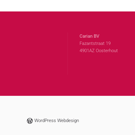
Carian BV
Fazantstraat 19
4901AZ Oosterhout
WordPress Webdesign