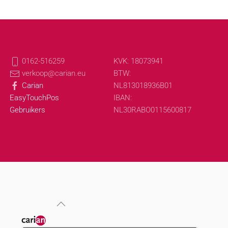
0162-516259
KVK: 18073941
verkoop@carian.eu
BTW:
Carian
NL813018936B01
EasyTouchPos
IBAN:
Gebruikers
NL30RABO0115600817