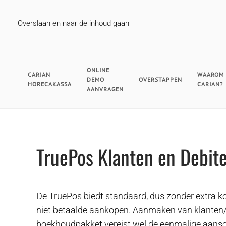
Overslaan en naar de inhoud gaan
ONLINE
CARIAN
WAAROM
DEMO
OVERSTAPPEN
HORECAKASSA
CARIAN?
AANVRAGEN
TruePos Klanten en Debit
De TruePos biedt standaard, dus zonder extra ko
niet betaalde aankopen. Aanmaken van klanten/
boekhoudpakket vereist wel de eenmalige aansc