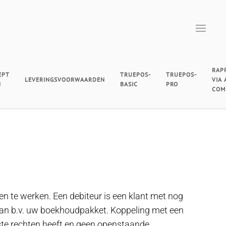
RAP
EPT
TRUEPOS-
TRUEPOS-
LEVERINGSVOORWAARDEN
VIA
N
BASIC
PRO
COM
en te werken. Een debiteur is een klant met nog
van b.v. uw boekhoudpakket. Koppeling met een
ste rechten heeft en geen openstaande