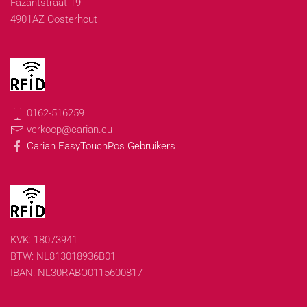
Fazantstraat 19
4901AZ Oosterhout
0162-516259
verkoop@carian.eu
Carian EasyTouchPos Gebruikers
KVK: 18073941
BTW: NL813018936B01
IBAN: NL30RABO0115600817