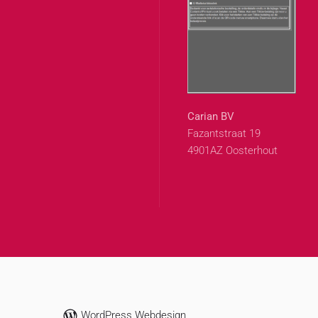
Carian BV
Fazantstraat 19
4901AZ Oosterhout
WordPress Webdesign