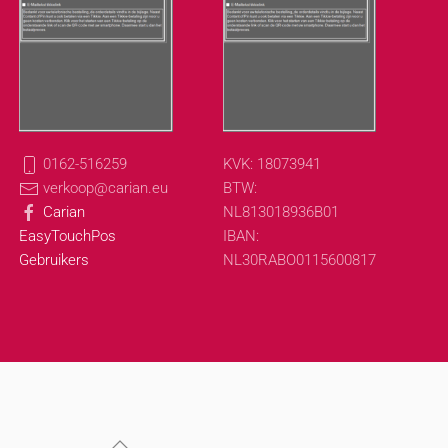
0162-516259
KVK: 18073941
verkoop@carian.eu
BTW:
Carian
NL813018936B01
EasyTouchPos
IBAN:
Gebruikers
NL30RABO0115600817