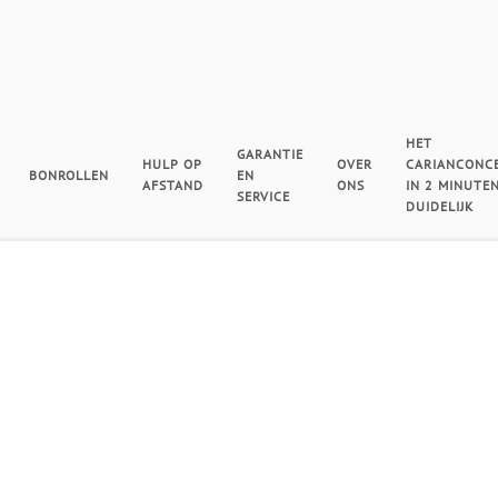
HET
GARANTIE
HULP OP
OVER
CARIANCONC
BONROLLEN
EN
AFSTAND
ONS
IN 2 MINUTE
SERVICE
DUIDELIJK