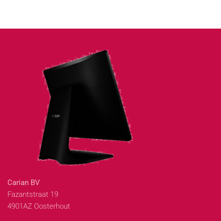
Carian BV
Fazantstraat 19
4901AZ Oosterhout