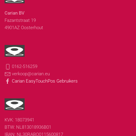
Carian BV
Fazantstraat 19
4901AZ Oosterhout
0162-516259
verkoop@carian.eu
Carian EasyTouchPos Gebruikers
KVK: 18073941
BTW: NL813018936B01
IBAN: NL30RABO0115600817