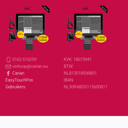
0162-516259
KVK: 18073941
verkoop@carian.eu
BTW:
Carian
NL813018936B01
EasyTouchPos
IBAN:
Gebruikers
NL30RABO0115600817